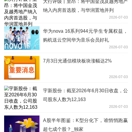
大行评级丨里昂：将中国金茂及越秀地产
纳入内房首选股，与华润置地并列
2026-07-03
华为nova 16系列944元学生专属权益，
购机送云空间华为音乐会员好礼
2026-07-03
7月3日光通信模块板块涨幅达2%
2026-07-03
宇新股份：截至2026年6月30日收盘，公
司股东人数为12,163
2026-07-03
A股半年图鉴：K型分化下，谁悄悄跑赢
超七成个股？_独家