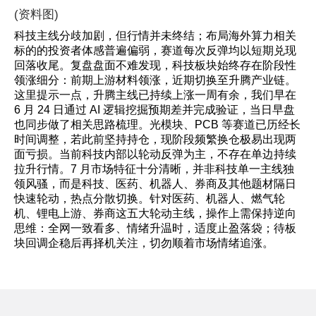
(资料图)
科技主线分歧加剧，但行情并未终结；布局海外算力相关
标的的投资者体感普遍偏弱，赛道每次反弹均以短期兑现
回落收尾。复盘盘面不难发现，科技板块始终存在阶段性
领涨细分：前期上游材料领涨，近期切换至升腾产业链。
这里提示一点，升腾主线已持续上涨一周有余，我们早在
6 月 24 日通过 AI 逻辑挖掘预期差并完成验证，当日早盘
也同步做了相关思路梳理。光模块、PCB 等赛道已历经长
时间调整，若此前坚持持仓，现阶段频繁换仓极易出现两
面亏损。当前科技内部以轮动反弹为主，不存在单边持续
拉升行情。7 月市场特征十分清晰，并非科技单一主线独
领风骚，而是科技、医药、机器人、券商及其他题材隔日
快速轮动，热点分散切换。针对医药、机器人、燃气轮
机、锂电上游、券商这五大轮动主线，操作上需保持逆向
思维：全网一致看多、情绪升温时，适度止盈落袋；待板
块回调企稳后再择机关注，切勿顺着市场情绪追涨。