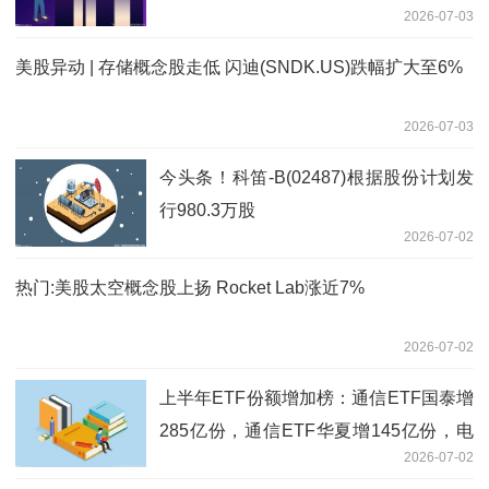
2026-07-03
美股异动 | 存储概念股走低 闪迪(SNDK.US)跌幅扩大至6%
2026-07-03
今头条！科笛-B(02487)根据股份计划发
行980.3万股
2026-07-02
热门:美股太空概念股上扬 Rocket Lab涨近7%
2026-07-02
上半年ETF份额增加榜：通信ETF国泰增
285亿份，通信ETF华夏增145亿份，电
2026-07-02
网设备ETF国泰份额增18倍（名单）_今