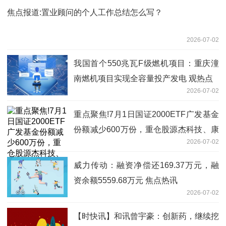
焦点报道:置业顾问的个人工作总结怎么写？
2026-07-02
我国首个550兆瓦F级燃机项目：重庆潼
南燃机项目实现全容量投产发电 观热点
2026-07-02
重点聚焦!7月1日国证2000ETF广发基金
份额减少600万份，重仓股源杰科技、康
2026-07-02
恩贝、嘉化能源
威力传动：融资净偿还169.37万元，融
资余额5559.68万元 焦点热讯
2026-07-02
【时快讯】和讯曾宇豪：创新药，继续挖