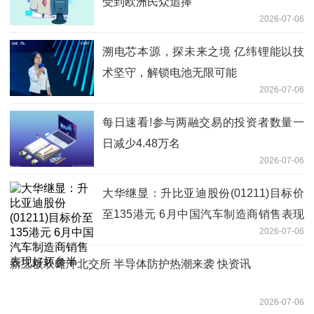
受到欧洲民众追捧
2026-07-06
溯电芯本源，探未来之境 亿纬锂能以技
术坚守，解锁电池无限可能
2026-07-06
每日速看!参与两融交易的投资者数量一
日减少4.48万名
2026-07-06
大华继显：升比亚迪股份(01211)目标价
至135港元 6月中国汽车制造商销售表现
2026-07-06
好坏参半
新三板双雄冲北交所 半导体防护热潮来袭 快资讯
2026-07-06