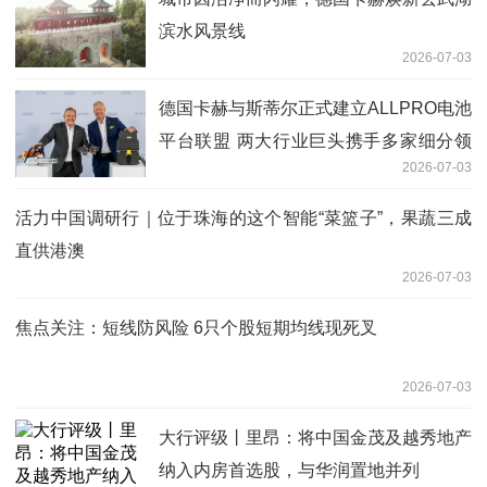
滨水风景线
2026-07-03
德国卡赫与斯蒂尔正式建立ALLPRO电池
平台联盟 两大行业巨头携手多家细分领
2026-07-03
域专家，共推专业级电池生态系统
活力中国调研行｜位于珠海的这个智能“菜篮子”，果蔬三成
直供港澳
2026-07-03
焦点关注：短线防风险 6只个股短期均线现死叉
2026-07-03
大行评级丨里昂：将中国金茂及越秀地产
纳入内房首选股，与华润置地并列