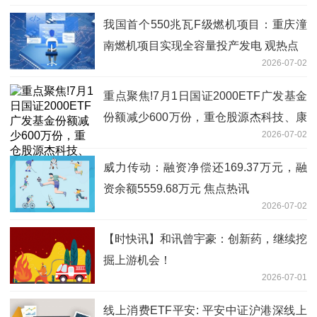
我国首个550兆瓦F级燃机项目：重庆潼
南燃机项目实现全容量投产发电 观热点
2026-07-02
重点聚焦!7月1日国证2000ETF广发基金
份额减少600万份，重仓股源杰科技、康
2026-07-02
恩贝、嘉化能源
威力传动：融资净偿还169.37万元，融
资余额5559.68万元 焦点热讯
2026-07-02
【时快讯】和讯曾宇豪：创新药，继续挖
掘上游机会！
2026-07-01
线上消费ETF平安: 平安中证沪港深线上