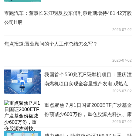
零跑汽车：董事长朱江明及股东傅利泉近期增持481.42万股
公司H股
2026-07-02
焦点报道:置业顾问的个人工作总结怎么写？
2026-07-02
我国首个550兆瓦F级燃机项目：重庆潼
南燃机项目实现全容量投产发电 观热点
2026-07-02
重点聚焦!7月1日国证2000ETF广发基金
份额减少600万份，重仓股源杰科技、康
2026-07-02
恩贝、嘉化能源
威力传动：融资净偿还169.37万元，融