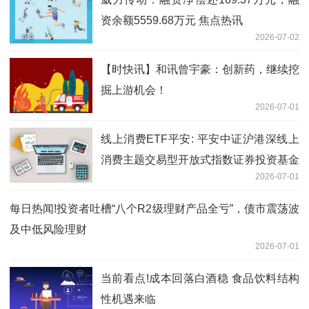
资余额5559.68万元 焦点热讯
2026-07-02
【时快讯】和讯曾宇豪：创新药，继续挖
掘上游机会！
2026-07-01
线上消费ETF平安: 平安中证沪港深线上
消费主题交易型开放式指数证券投资基金
2026-07-01
基金经理变更公告|今日看点
每日热闻!投资者吐槽“八个R2级理财产品全亏”，债市震荡波
及中低风险理财
2026-07-01
当前看点!成本回落白酒稳 食品饮料结构
性机遇来临