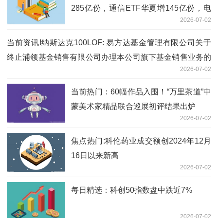
285亿份，通信ETF华夏增145亿份，电
2026-07-02
网设备ETF国泰份额增18倍（名单）_今
日讯
当前资讯!纳斯达克100LOF: 易方达基金管理有限公司关于
终止浦领基金销售有限公司办理本公司旗下基金销售业务的
2026-07-02
公告
当前热门：60幅作品入围！“万里茶道”中
蒙美术家精品联合巡展初评结果出炉
2026-07-02
焦点热门:科伦药业成交额创2024年12月
16日以来新高
2026-07-02
每日精选：科创50指数盘中跌近7%
2026-07-02