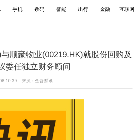
电
手机
数码
智能
出行
金融
互联网
)与顺豪物业(00219.HK)就股份回购及
议委任独立财务顾问
 06:10:39
来源：金吾财讯