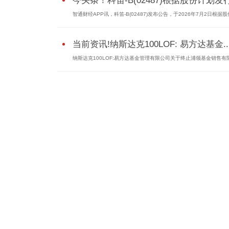
今头条！科笛-B(02487)根据股份计划发行.
智通财经APP讯，科笛-B(02487)发布公告，于2026年7月2日根据
当前资讯!纳斯达克100LOF: 易方达基金..
纳斯达克100LOF:易方达基金管理有限公司关于终止浦领基金销售有