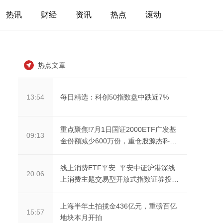
热讯
财经
资讯
热点
滚动
热点文章
每日精选：科创50指数盘中跌近7%
13:54
重点聚焦!7月1日国证2000ETF广发基
09:13
金份额减少600万份，重仓股源杰科
技、康恩贝、嘉化能源
线上消费ETF平安: 平安中证沪港深线
20:06
上消费主题交易型开放式指数证券投资
基金基金经理变...
上海半年土拍揽金436亿元，重磅百亿
15:57
地块本月开拍