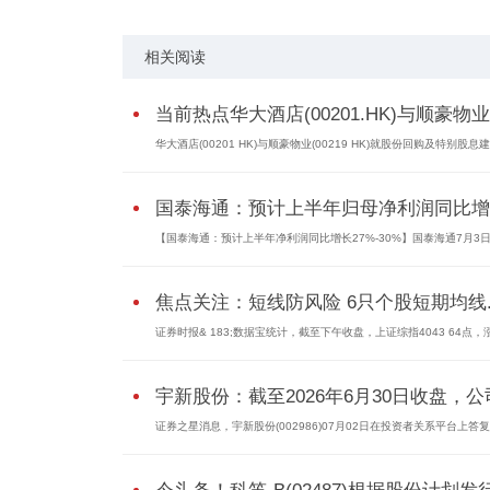
相关阅读
当前热点华大酒店(00201.HK)与顺豪物业(.
华大酒店(00201 HK)与顺豪物业(00219 HK)就股份回购及特别股息
国泰海通：预计上半年归母净利润同比增..
【国泰海通：预计上半年净利润同比增长27%-30%】国泰海通7月3
焦点关注：短线防风险 6只个股短期均线..
证券时报& 183;数据宝统计，截至下午收盘，上证综指4043 64点，
宇新股份：截至2026年6月30日收盘，公司
证券之星消息，宇新股份(002986)07月02日在投资者关系平台上答