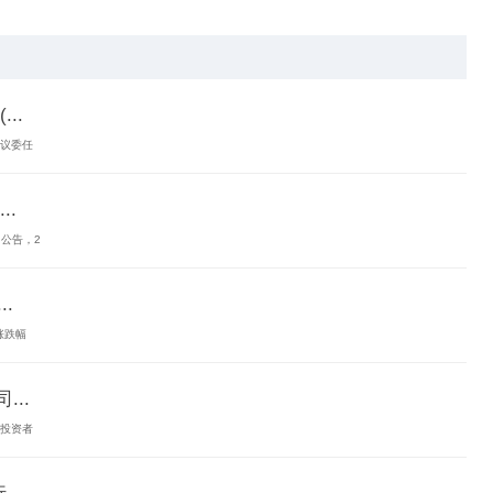
..
建议委任
.
日公告，2
.
涨跌幅
...
复投资者