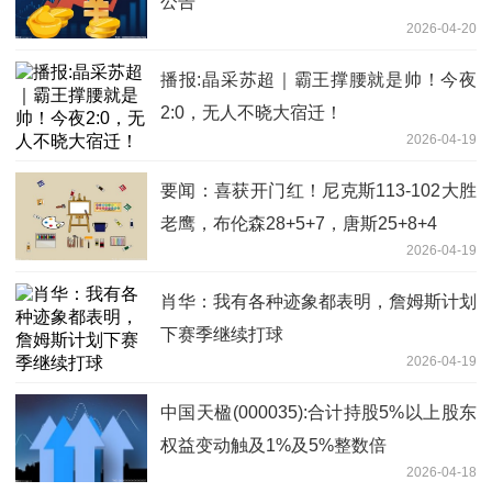
公告
2026-04-20
播报:晶采苏超｜霸王撑腰就是帅！今夜
2:0，无人不晓大宿迁！
2026-04-19
要闻：喜获开门红！尼克斯113-102大胜
老鹰，布伦森28+5+7，唐斯25+8+4
2026-04-19
肖华：我有各种迹象都表明，詹姆斯计划
下赛季继续打球
2026-04-19
中国天楹(000035):合计持股5%以上股东
权益变动触及1%及5%整数倍
2026-04-18