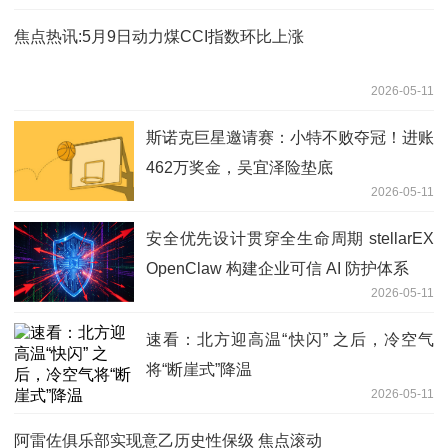
焦点热讯:5月9日动力煤CCI指数环比上涨
2026-05-11
斯诺克巨星邀请赛：小特不败夺冠！进账
462万奖金，吴宜泽险垫底
2026-05-11
安全优先设计贯穿全生命周期 stellarEX
OpenClaw 构建企业可信 AI 防护体系
2026-05-11
速看：北方迎高温“快闪” 之后，冷空气
将“断崖式”降温
2026-05-11
阿雷佐俱乐部实现意乙历史性保级 焦点滚动