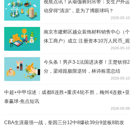
视焦点讯！从瑜伽裤到吊带：女生户外运
动穿得“清凉”，是为了博眼球吗？
2026-05-10
南京市建邺区越众装饰材料销售中心（个
体工商户）成立 注册资本10万人民币_观
2026-05-10
点
今头条！男乒3-1法国进决赛！王楚钦得2
分，梁靖崑极限逆转，林诗栋需总结
2026-05-10
中超+中甲综述：成都8连胜+重庆4轮不胜，梅州4连败+亚
泰赢球-焦点短讯
2026-05-09
CBA生涯最强一战，奎因三分12中8爆砍39分9篮板8助攻