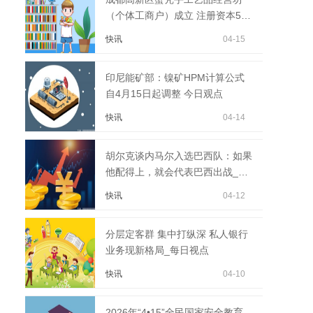
（个体工商户）成立 注册资本5万
人民币
快讯
04-15
印尼能矿部：镍矿HPM计算公式
自4月15日起调整 今日观点
快讯
04-14
胡尔克谈内马尔入选巴西队：如果
他配得上，就会代表巴西出战_关
注
快讯
04-12
分层定客群 集中打纵深 私人银行
业务现新格局_每日视点
快讯
04-10
2026年“4•15”全民国家安全教育