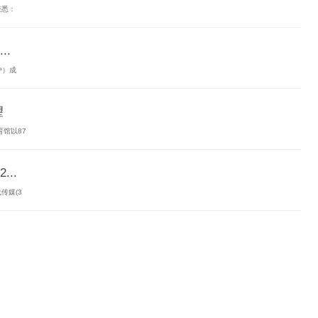
获悉：
.
户）成
望
育馆以87
..
传媒(3