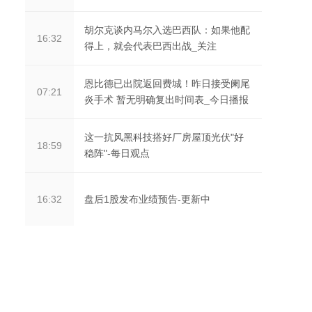
胡尔克谈内马尔入选巴西队：如果他配
16:32
得上，就会代表巴西出战_关注
恩比德已出院返回费城！昨日接受阑尾
07:21
炎手术 暂无明确复出时间表_今日播报
这一抗风黑科技搭好厂房屋顶光伏"好
18:59
稳阵"-每日观点
盘后1股发布业绩预告-更新中
16:32