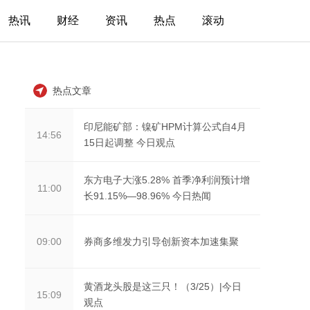
热讯
财经
资讯
热点
滚动
热点文章
印尼能矿部：镍矿HPM计算公式自4月
14:56
15日起调整 今日观点
东方电子大涨5.28% 首季净利润预计增
11:00
长91.15%—98.96% 今日热闻
券商多维发力引导创新资本加速集聚
09:00
黄酒龙头股是这三只！（3/25）|今日
15:09
观点