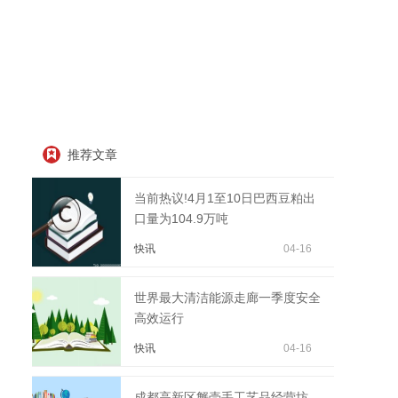
推荐文章
当前热议!4月1至10日巴西豆粕出
口量为104.9万吨
快讯
04-16
世界最大清洁能源走廊一季度安全
高效运行
快讯
04-16
成都高新区蟹壳手工艺品经营坊