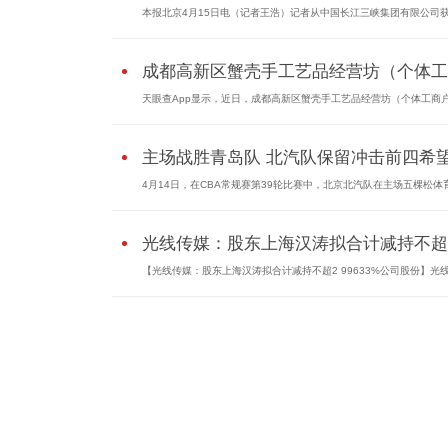
本报北京4月15日电（记者王浩）记者从中国长江三峡集团有限公司
成都高新区蟹壳手工艺品经营坊（个体工..
天眼查App显示，近日，成都高新区蟹壳手工艺品经营坊（个体工商
主场战胜青岛队 北汽队保留冲击前四希
4月14日，在CBA常规赛第39轮比赛中，北京北汽队在主场五棵松体
光线传媒：股东上海汉涛拟合计减持不超2.
【光线传媒：股东上海汉涛拟合计减持不超2 99633%公司股份】光线