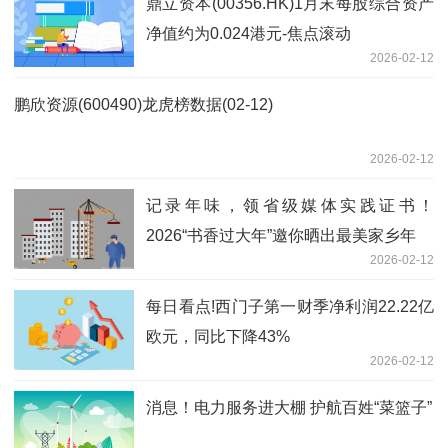
鼎立资本(00356.HK)1月末每股综合资产
净值约为0.024港元-焦点滚动
2026-02-12
鹏欣资源(600490)龙虎榜数据(02-12)
2026-02-12
记录年味，领省级媒体实践证书！
2026“书香过大年”邀你晒出最美家乡年
2026-02-12
每日看点!西门子第一财季净利润22.22亿
欧元，同比下降43%
2026-02-12
消息！电力服务进大棚 护航百姓“菜篮子”