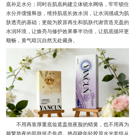
底补足水分；同时在肌底构建立体锁水网络，牢牢锁住
水分并缓慢释放，维持肌底长效水润，让水润感成为肌
肤透亮的基础；更能为胶原再生和肌肤代谢营造充盈的
水润环境，让焕亮与修护效果事半功倍，让肌底循环更
顺畅，黄气暗沉自然无处藏身。
不用再靠厚重底妆遮盖熬夜脸的蜡黄，也不用再为
频繁熬夜的肌肤状态焦虑。艳存晓年轻胶原水光套组从