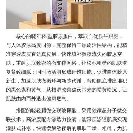
核心的晓年轻Ⅰ型胶原蛋白，萃取自优质牛跟腱，
与人体胶原高度同源，完整保留三螺旋活性结构，能精
准穿透表皮直达真皮层，快速填补熬夜流失的胶原空
缺，重建肌底致密的微支撑网络，让松弛粗糙的肌肤恢
复紧致细腻；同时激活肌底成纤维细胞，促进自体胶原
新生，加速肌肤微循环与新陈代谢，帮助肌底排出堆积
的黑色素和黄气，从根源改善熬夜带来的蜡黄暗沉，让
肌肤由内而外透出健康底气。
搭配的晓轻颜微交联玻尿酸，采用独家超分子微交
联技术，高浓度配方渗透力拉满，能深层渗透肌底实现
灌肤式补水，快速缓解熬夜后的肌肤干燥、粗糙，为肌