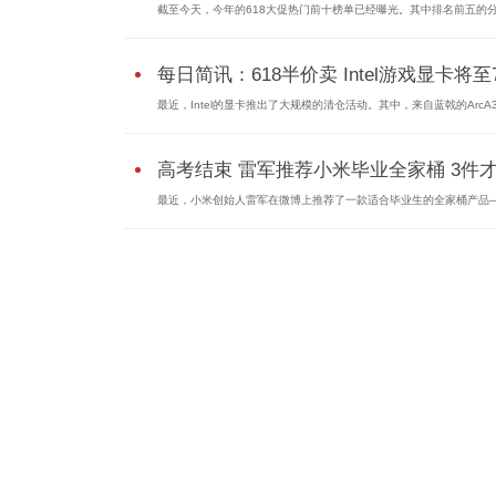
截至今天，今年的618大促热门前十榜单已经曝光。其中排名前五的
每日简讯：618半价卖 Intel游戏显卡将至
最近，Intel的显卡推出了大规模的清仓活动。其中，来自蓝戟的ArcA38
高考结束 雷军推荐小米毕业全家桶 3件才5
最近，小米创始人雷军在微博上推荐了一款适合毕业生的全家桶产品—.