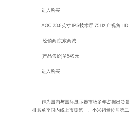
进入购买
AOC 23.8英寸 IPS技术屏 75Hz 广视角 H
[经销商]
京东商城
[产品售价]
￥549元
进入购买
作为国内与国际显示器市场多年占据出货量第
排名单季国内线上市场第一。小米销量位居第二