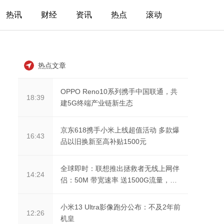
热讯
财经
资讯
热点
滚动
热点文章
OPPO Reno10系列携手中国联通，共
18:39
建5G终端产业链新生态
京东618携手小米上线超值活动 多款爆
16:43
品以旧换新至高补贴1500元
全球即时：联想推出拯救者无线上网伴
14:24
侣：50M 带宽速率 送1500G流量，
149 元
小米13 Ultra影像跑分公布：不及2年前
12:26
机皇