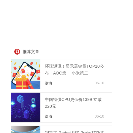
推荐文章
环球通讯！显示器销量TOP10公
布：AOC第一 小米第二
滚动
06-10
中国特供CPU史低价1399 立减
220元
滚动
06-10
别等了 Redmi K60 Pro没1T版本