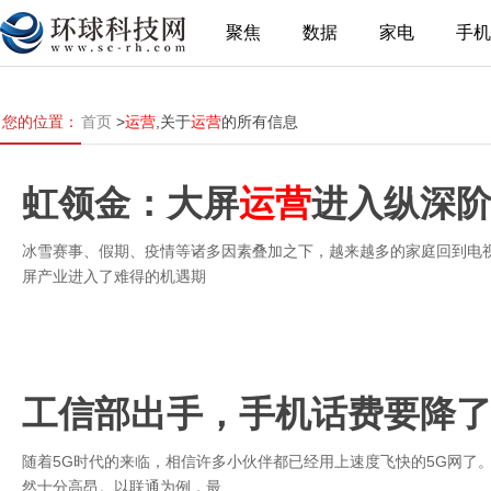
聚焦
数据
家电
手机
您的位置：
首页
>
运营
,关于
运营
的所有信息
虹领金：大屏
运营
进入纵深
冰雪赛事、假期、疫情等诸多因素叠加之下，越来越多的家庭回到电
屏产业进入了难得的机遇期
工信部出手，手机话费要降
随着5G时代的来临，相信许多小伙伴都已经用上速度飞快的5G网了
然十分高昂。以联通为例，最