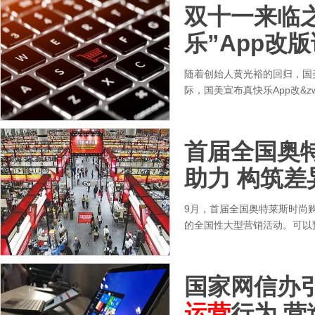
双十一来临之
乐”App改‍
随着创始人黄光裕的回归，国美
际，国美宣布真快乐App改&zw
首届全国奥
助力 构筑差
9月，首届全国奥特莱斯时尚
的全国性大型营销活动。可以
国家网信办
运营
行为 