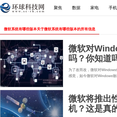
聚焦
数据
家电
手机
微软系统有哪些版本关于微软系统有哪些版本的所有信息
微软对Win
吗？你知道
为了改而改，微软对Windo
感觉，如今微软对Window
微软将推出
机？这是真