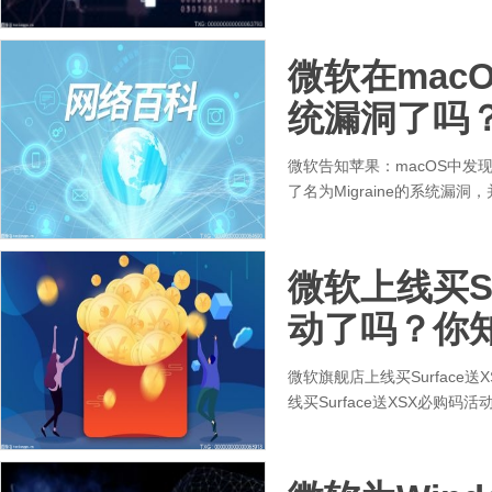
微软在macO
统漏洞了吗
微软告知苹果：macOS中发现M
了名为Migraine的系统漏
微软上线买Su
动了吗？你
微软旗舰店上线买Surface
线买Surface送XSX必购