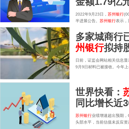
金额1.79亿
2022年9月23日，
苏州银行
(
半进展公告。
苏州银行
表示，
多家城商行
州银行
拟持股
日前，证监会网站相关信息显
9月9日材料已被接收。今年上
世界快看：
同比增长近3
苏州银行
业绩增速超出预期，
头部水平，当前估值未反应资