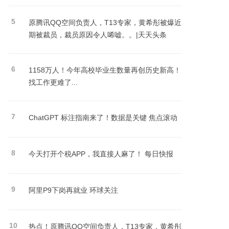
5
原腾讯QQ空间负责人，T13专家，黄希彤被爆近
期被裁员，裁员原因令人唏嘘。。|天天头条
6
1158万人！今年高校毕业生数量再创历史新高！
找工作更难了...
7
ChatGPT 标注指南来了！数据是关键 焦点滚动
8
今天打开个税APP，我直接人麻了！ 每日快报
9
阿里P9下岗再就业 环球关注
10
热点！原腾讯QQ空间负责人，T13专家，黄希彤