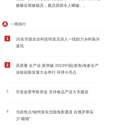
被爆近期被裁员，裁员原因令人唏嘘。。
一周排行
1
20名市级农业科技特派员深入一线助力乡村振兴
速讯
2
高质量 全产业 新突破 2023中国(凌海)海参全产
业链创新发展大会举行 环球今亮点
3
市发改委争取资金 支持食品产业大市建设
4
当前焦点!锦州港东北陆海新通道 在俄罗斯实
力“吸睛”