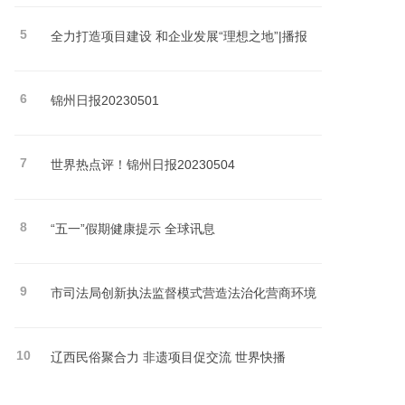
5
全力打造项目建设 和企业发展“理想之地”|播报
6
锦州日报20230501
7
世界热点评！锦州日报20230504
8
“五一”假期健康提示 全球讯息
9
市司法局创新执法监督模式营造法治化营商环境
10
辽西民俗聚合力 非遗项目促交流 世界快播