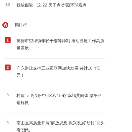
10
我放假啦！这 22 天干点啥呢|环球观点
一周排行
1
英德市望埠镇年轻干部导师制 推动党建工作高质
量发展
2
广东财政支持工业互联网加快发展 共计16.4亿
元！
3
构建“五高”现代社区和“五心”幸福共同体 临平区
这样做
4
南山区高质量开展“解放思想 振兴发展”研讨“回头
看”活动