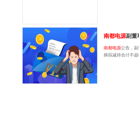
南都电源
副董
南都电源
公告，副
炳拟减持合计不超8