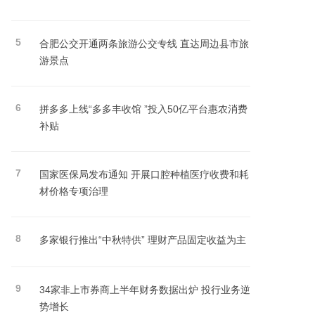
5
合肥公交开通两条旅游公交专线 直达周边县市旅
游景点
6
拼多多上线“多多丰收馆 ”投入50亿平台惠农消费
补贴
7
国家医保局发布通知 开展口腔种植医疗收费和耗
材价格专项治理
8
多家银行推出“中秋特供” 理财产品固定收益为主
9
34家非上市券商上半年财务数据出炉 投行业务逆
势增长