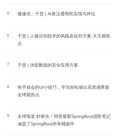
5
微速讯：干货 | AI算法透明性实现与评估
6
干货 | 人脸识别技术的风险及应对方案-天天观焦
点
7
干货 | 涉疫数据的安全应用方案
8
有手就会的UI小技巧，学完轻松做出高质感界面
全球观热点
9
全球报道:好家伙！阿里最新SpringBoot进阶笔记
涵盖了SpringBoot所有骚操作