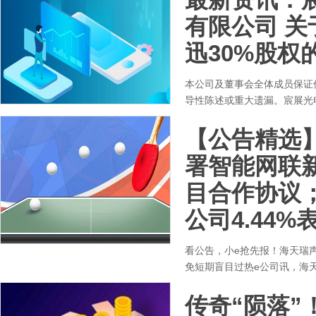
有限公司 
迅30%股权
本公司及董事会全体成员保证
导性陈述或重大遗漏。宸展光
【公告精选
署智能网联
目合作协议
公司4.44
看公告，小e抢先报！海天瑞声
免短期盲目过热e公司讯，海天瑞
传奇“陨落”