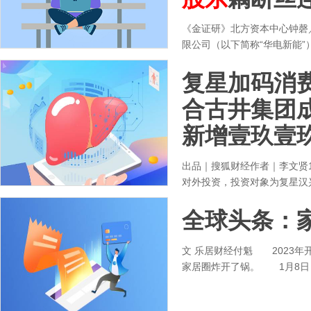
《金证研》北方资本中心钟磬
限公司（以下简称“华电新能
复星加码消
合古井集团
新增壹玖壹玖
出品｜搜狐财经作者｜李文贤
对外投资，投资对象为复星汉
全球头条：
文 乐居财经付魁 2023年开
家居圈炸开了锅。 1月8日