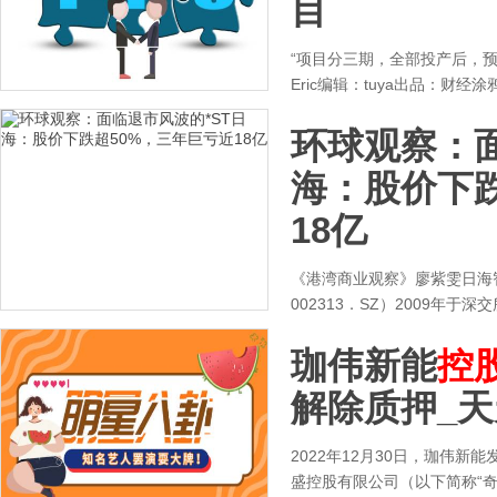
目
“项目分三期，全部投产后，预
Eric编辑：tuya出品：财经涂鸦
环球观察：面
海：股价下跌
18亿
《港湾商业观察》廖紫雯日海
002313．SZ）2009年
珈伟新能
控
解除质押_
2022年12月30日，珈伟新
盛控股有限公司（以下简称“