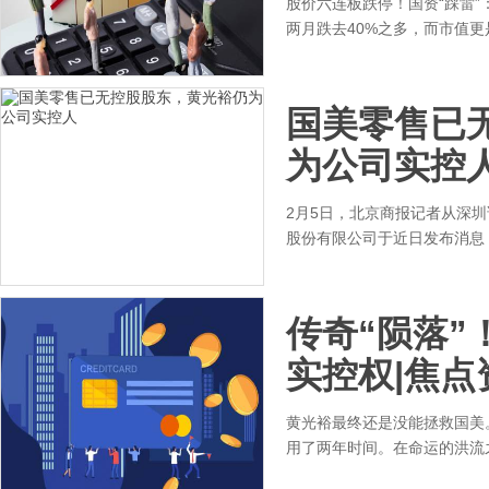
股价六连板跌停！国资“踩雷”：
两月跌去40%之多，而市值更
国美零售已
为公司实控
2月5日，北京商报记者从深
股份有限公司于近日发布消息
传奇“陨落”
实控权|焦点
黄光裕最终还是没能拯救国美
用了两年时间。在命运的洪流