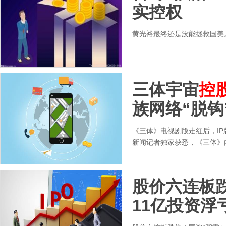
实控权
黄光裕最终还是没能拯救国美
三体宇宙
控
族网络“脱钩
《三体》电视剧版走红后，IP
新闻记者独家获悉，《三体》
股价六连板跌
11亿投资浮