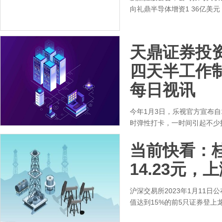
向礼鼎半导体增资1 36亿美
天鼎证券投
四天半工作制
每日视讯
今年1月3日，乐视官方宣布自
时弹性打卡，一时间引起不少
当前快看：桂发
14.23元，上
沪深交易所2023年1月11日
值达到15%的前5只证券登上