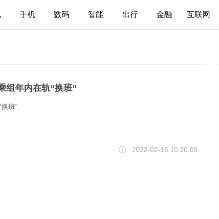
电
手机
数码
智能
出行
金融
互联网
乘组年内在轨“换班”
换班”
2022-02-16 10:20:00