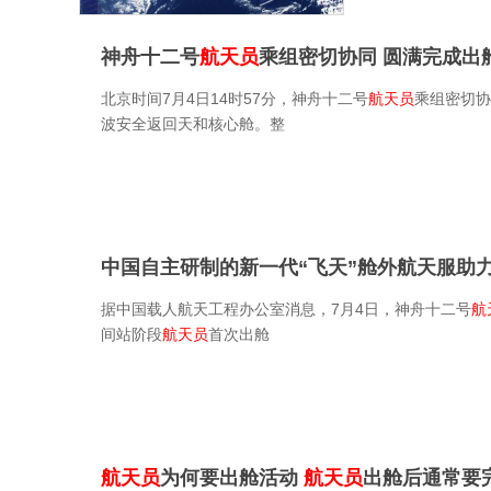
神舟十二号
航天员
乘组密切协同 圆满完成出
北京时间7月4日14时57分，神舟十二号
航天员
乘组密切协
波安全返回天和核心舱。整
中国自主研制的新一代“飞天”舱外航天服助
据中国载人航天工程办公室消息，7月4日，神舟十二号
航
间站阶段
航天员
首次出舱
航天员
为何要出舱活动
航天员
出舱后通常要