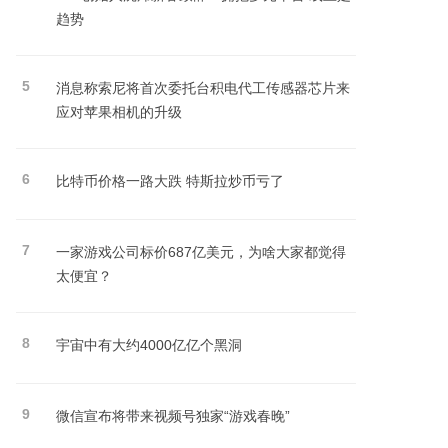
趋势
5
消息称索尼将首次委托台积电代工传感器芯片来
应对苹果相机的升级
6
比特币价格一路大跌 特斯拉炒币亏了
7
一家游戏公司标价687亿美元，为啥大家都觉得
太便宜？
8
宇宙中有大约4000亿亿个黑洞
9
微信宣布将带来视频号独家“游戏春晚”