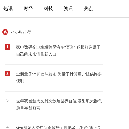
热讯
财经
科技
资讯
热点
24小时排行
1
家电数码企业纷纷跨界汽车“赛道” 积极打造属于
自己的未来流量新入口
2
全新量子计算软件发布 为量子计算用户提供许多
便利
3
去年我国航天发射次数居世界首位 发射航天器总
质量再创新高
4
vivo创始人沈炜新春致辞：拥抱多元平台 线上是