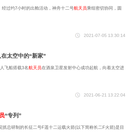
分，经过约7小时的出舱活动，神舟十二号
航天员
乘组密切协同，圆
2021-07-05 13:30:14
在太空中的“新家”
载人飞船搭载3名
航天员
在酒泉卫星发射中心成功起航，向着太空进
2021-06-21 13:22:04
员
“专列”
抓总研制的长征二号F遥十二运载火箭(以下简称长二F火箭)是目