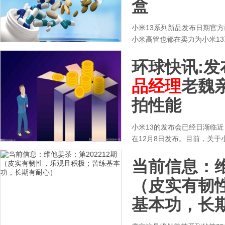
盒
小米13系列新品发布日期官方
小米高管也都在卖力为小米1
环球快讯:发
品经理
老魏
拍性能
小米13的发布会已经日渐临
在12月8日发布。目前，关于
当前信息：维
（皮实有韧
基本功，长