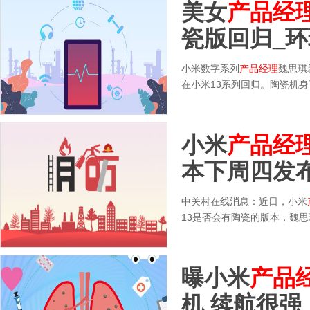
美女
产品经
瓷版回归_
小米数字系列
产品经理
魏思琪
在小米13系列回归。陶瓷机
小米
产品经
本下周四发
中关村在线消息：近日，小米
13是否会有陶瓷的版本，魏思
曝小米
产品
机 续航很强