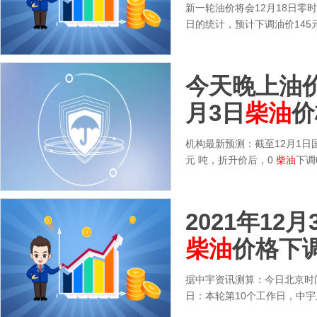
新一轮油价将会12月18日零
日的统计，预计下调油价145
今天晚上油价
月3日
柴油
价
机构最新预测：截至12月1日国
元 吨，折升价后，0
柴油
下调0
2021年12
柴油
价格下
据中宇资讯测算：今日北京时间
日：本轮第10个工作日，中宇原