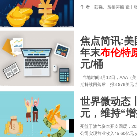
作 者丨彭强、翁榕涛编 辑丨
焦点简讯:
年末
布伦特
元/桶
当地时间8月12日，AAA
期持续回落后，报3 978美元
世界微动态丨
元，维持“增
受益于油气资本开支回暖，202
公司实现营业收入45 60亿元 yo